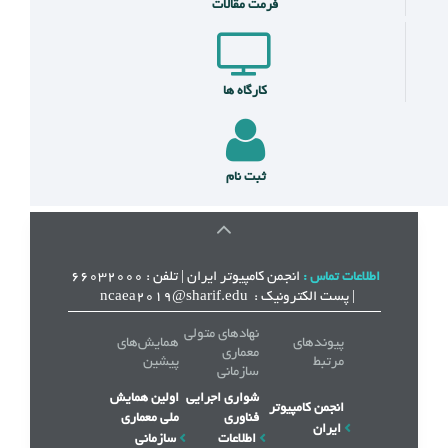
فرمت مقالات
کارگاه ها
ثبت نام
انجمن کامپیوتر ایران | تلفن : ۶۶۰۳۲۰۰۰
اطلاعات تماس :
| پست الکترونیک : ncaea2019@sharif.edu
نهادهای متولی
پیوندهای
همایش‌های
معماری
مرتبط
پیشین
سازمانی
شواری اجرایی
اولین همایش
انجمن کامپیوتر
فناوری
ملی معماری
ایران
اطلاعات
سازمانی